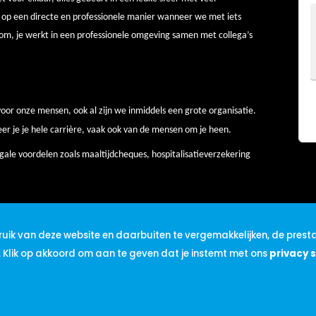
n op een directe en professionele manier wanneer we met iets
om, je werkt in een professionele omgeving samen met collega’s
oor onze mensen, ook al zijn we inmiddels een grote organisatie.
eer je je hele carrière, vaak ook van de mensen om je heen.
legale voordelen zoals maaltijdcheques, hospitalisatieverzekering
uik van deze website en daarbuiten te vergemakkelijken, de presta
. Klik op akkoord om aan te geven dat je instemt met ons
privacy 
en en perfect kan functioneren in teamverband.
 Je bent gedreven en continu op zoek naar
de competenties: