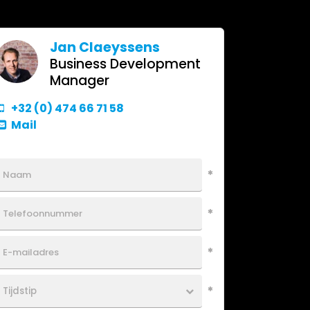
Jan Claeyssens
Business Development
Manager
+32 (0) 474 66 71 58
Mail
Bel me terug