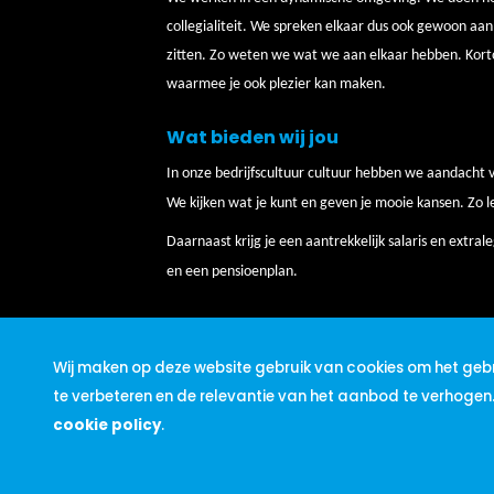
collegialiteit. We spreken elkaar dus ook gewoon aa
zitten. Zo weten we wat we aan elkaar hebben. Kort
waarmee je ook plezier kan maken.
Wat bieden wij jou
In onze bedrijfscultuur cultuur hebben we aandacht v
We kijken wat je kunt en geven je mooie kansen. Zo l
Daarnaast krijg je een aantrekkelijk salaris en extra
en een pensioenplan.
Wat vragen wij van jou
Wij maken op deze website gebruik van cookies om het gebr
Jouw kwaliteiten
te verbeteren en de relevantie van het aanbod te verhogen
Je bent iemand die vlot kan communicer
cookie policy
.
Daarnaast ben je flexibel en dynamisch.
verbetering. Verder bezit je ook volgen