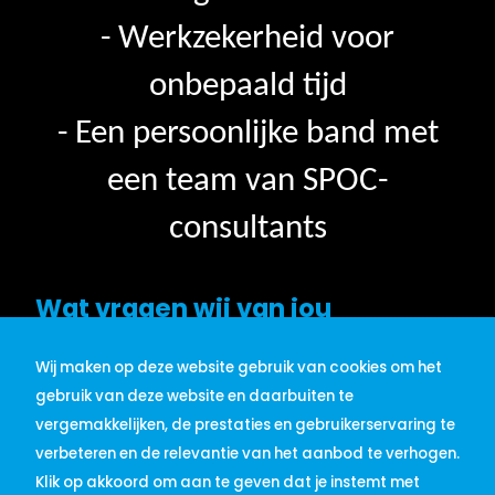
- Werkzekerheid voor
onbepaald tijd
- Een persoonlijke band met
een team van SPOC-
consultants
Wat vragen wij van jou
Wij maken op deze website gebruik van cookies om het
Voor de functie QC Inspecteur
gebruik van deze website en daarbuiten te
zijn wij op zoek naar iemand
vergemakkelijken, de prestaties en gebruikerservaring te
verbeteren en de relevantie van het aanbod te verhogen.
met:
Klik op akkoord om aan te geven dat je instemt met