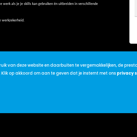
e werk als je je skills kan gebruiken én uitbreiden in verschillende
e werkzekerheid.
de zekerheid van een vast contract
uik van deze website en daarbuiten te vergemakkelijken, de presta
. Klik op akkoord om aan te geven dat je instemt met ons
privacy 