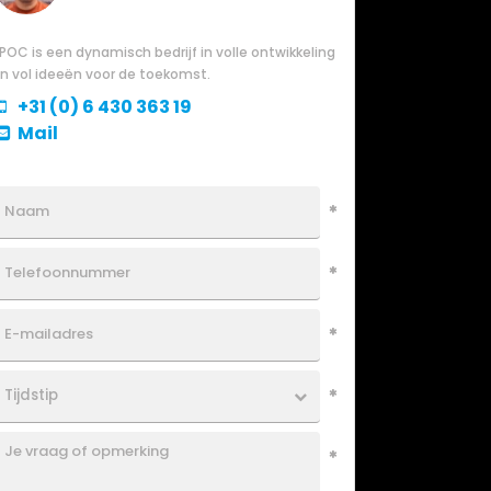
POC is een dynamisch bedrijf in volle ontwikkeling
n vol ideeën voor de toekomst.
+31 (0) 6 430 363 19
Mail
Bel me terug