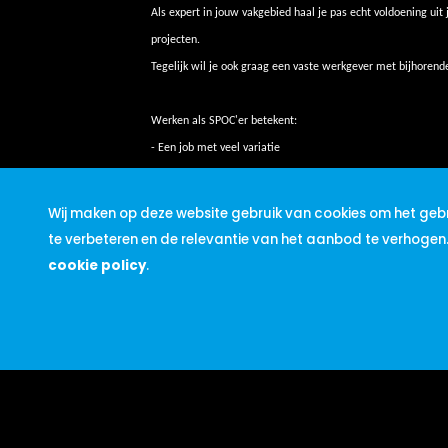
Als expert in jouw vakgebied haal je pas echt voldoening uit j
projecten.
Tegelijk wil je ook graag een vaste werkgever met bijhorend
Werken als SPOC'er betekent:
- Een job met veel variatie
- Een goed vast loon + secundaire voorwaarden
- Flexibiliteit om verschillende jobs uit te voeren maar met 
Wij maken op deze website gebruik van cookies om het gebr
- Een persoonlijke band met een team van SPOC consultants
te verbeteren en de relevantie van het aanbod te verhogen
cookie policy
.
Wat vragen wij van jou
- Je beschikt over een technisch diploma
- Je hebt kennis van NDO-technieken en lasserskwalificaties
- Je hebt ervaring met lassen binnen de industrie
- Je bent communicatief en taalvaardig
- Je kan zelfstandig, resultaatgericht en nauwkeurig werken
- Je beschikt over een geldig rijbewijs