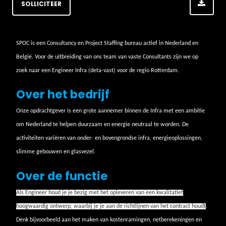
SOLLICITEER
SPOC is een Consultancy en Project Staffing bureau actief in Nederland en
België. Voor de uitbreiding van ons team van vaste Consultants zijn we op
zoek naar een Engineer Infra (deta-vast) voor de regio Rotterdam.
Over het bedrijf
Onze opdrachtgever is een grote aannemer binnen de Infra met een ambitie
om Nederland te helpen duurzaam en energie neutraal te worden. De
activiteiten variëren van onder- en bovengrondse infra, energieoplossingen,
slimme gebouwen en glasvezel.
Over de functie
Als Engineer houd je je bezig met het opleveren van een kwalitatief
hoogwaardig ontwerp, waarbij je je aan de richtlijnen van het contract houdt
.
Denk bijvoorbeeld aan het maken van kostenramingen, netberekeningen en