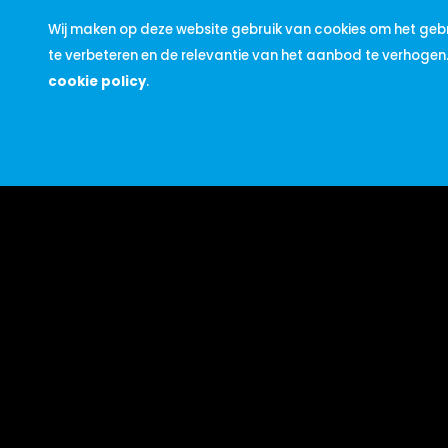
Wat vragen wij van jou
Wij maken op deze website gebruik van cookies om het gebr
- Je beschikt over een afgeronde (Technische) MBO/
te verbeteren en de relevantie van het aanbod te verhogen
- Je hebt ervaring opgedaan binnen de ondergrondse 
cookie policy
.
- Je bent gewend om zowel met grote projecten om t
- Je bent een teamplayer en stressbestendig
Sol
Persoonsgegevens