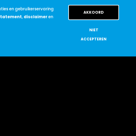
BEL ME TERUG
ties en gebruikerservaring
AKKOORD
statement
,
disclaimer
en
NIET
ACCEPTEREN
Ik heb geen moment spijt gehad
dat ik voor SPOC heb gekozen!
Christian Verbogt, Drawing
Engineer
LEES VERDER