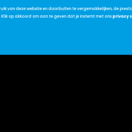
uik van deze website en daarbuiten te vergemakkelijken, de presta
HBO opleiding
. Klik op akkoord om aan te geven dat je instemt met ons
privacy 
infra
e gaan als met de ad-hoc klussen
liciteren
Contactgegevens