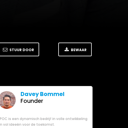
STUUR DOOR
BEWAAR
Davey Bommel
Founder
POC is een dynamisch bedrijf in volle ontwikkeling
n vol ideeën voor de toekomst.