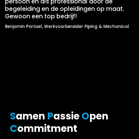
persoon en als professional door de
begeleiding en de opleidingen op maat.
Gewoon een top bedrijf!
Benjamin Portael, Werkvoorbereider Piping & Mechanical
S
amen
P
assie
O
pen
C
ommitment